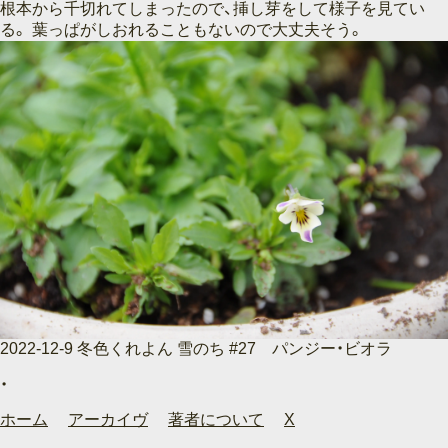
根本から千切れてしまったので、挿し芽をして様子を見てい
る。 葉っぱがしおれることもないので大丈夫そう。
2022-12-9 冬色くれよん 雪のち #27 パンジー・ビオラ
ホーム
アーカイヴ
著者について
X