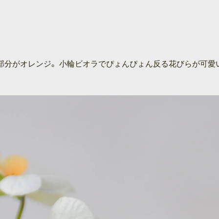
部分がオレンジ。 小輪ビオラでぴょんぴょん反る花びらが可愛