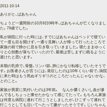
2011-10-14
ありがと、ばあちゃん
ちょうど一週間前の10月8日0時半、ばあちゃんが亡くなりまし
た。79歳でした。
私が病院に行った時には、すでにばあちゃんはベッドで寝てい
て一度も目を開けず、一通り見舞い人が帰って行ったところで
家族の前で静かに息を引き取っていきました。寝たままゆっく
りと心拍数が落ちていったので、最後は苦しまずに眠るように
逝けたと思います。
末期の乳癌で、骨盤、リンパ節、肺にかなり転移していたそうで
す。お医者さんが言うには、発症したのは10年くらい前で、病院
に来た時はもう死ぬギリギリのところだったんじゃないかな、
とのこと。
家族が異変に気付いたのは3年前。 なんか膿くさいし血が滲
んでるしちょっと痩せたかなって感じてたって。もちろん家族
は何度も病院に連れて行こうとしましたが、ひこずって連れて
行こうとしても泣いてへたって嫌がったそうです。じいちゃん