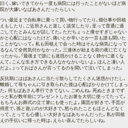
曰く、嫁いできてから一度も病院には行ったことがないほど病
院が大嫌いなばあさんだったらしい。
つい最近まで自転車に乗って買い物行ってたり、畑仕事や田植
えもしたり、ご近所さんと楽しく談笑したり、至って普通に過
ごしてたとみんなが話してた。ただちょっと痩せすぎじゃない
かと心配にはなったけど、痛いとか辛いとか一言も誰も聞いた
ことがないって。私も田植えで会った時はそんな病気になって
るなんて全然気付かなかった。三連休が始まる前の夜に亡くな
ったから、「最後まで誰にも迷惑かけることなく静かに逝くな
んて、こんな生き方できる人なかなかいないよ。ほんと凄い人
だよ。」っておばさんが言ってるのを聞いて泣いてしまった。
反抗期にはばあさんに当たり散らしてたくさん迷惑かけたし、
離婚して母ちゃんに引き取られた後は心配ばかりかけてしまっ
た。何もばあさん孝行できてない。ごめんね。死ぬときまでず
っと私が数年前にプレゼントしたお箸を大切に使ってたって。
もちろんお葬式の立て箸にも使ったよ。園芸が好きで、手芸が
得意で、孫と遊ぶのが大好きで、怒られたこともほとんどなく
って、とっても心優しい大好きなばあちゃんだった。私が田植
えの手伝いに帰った時は、えらい喜んでたらしいね。