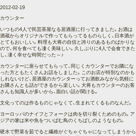
2012-02-19
カウンター
いつもの4人で民芸茶屋なる居酒屋に行ってきました。お酒は
酒蔵からオリジナルで作ってもらってるものらしく、日本酒が
とてもおいしい。料理も大将の自信と誇りのあるものばかりな
ので、何を食べても凄く美味しい。久しぶりに4人で会食できた
し、凄く幸せな時間だった～♪
カウンターに座らせてもらって、同じくカウンターでお隣にな
った方ともたくさんお話をしました。このお店が特別なのかも
しれないけど、居酒屋のカウンターってお酒飲みながら気軽に
お隣さんとも話ができるから楽しい。大将もカウンターのお客
さんも知識人が多いから、面白い話が聞ける。
文化ってのは作るものじゃなくて、生まれてくるものなんだ。
ヨーロッパのナイフとフォークは肉を切り裂くためのもの。ア
ジアの箸は米や魚をついばむ鳥のくちばしのようなもの。
硬水で野菜を茹でると繊維がぐちゃぐちゃになってしまうから