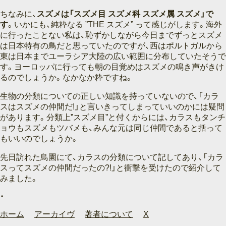
ちなみに、
スズメは「スズメ目 スズメ科 スズメ属 スズメ」で
す
。いかにも、純粋なる ”THE スズメ” って感じがします。海外
に行ったことない私は、恥ずかしながら今日までずっとスズメ
は日本特有の鳥だと思っていたのですが、西はポルトガルから
東は日本までユーラシア大陸の広い範囲に分布していたそうで
す。ヨーロッパに行っても朝の目覚めはスズメの鳴き声がきけ
るのでしょうか。なかなか粋ですね。
生物の分類についての正しい知識を持っていないので、「カラ
スはスズメの仲間だ!」と言いきってしまっていいのかには疑問
があります。分類上”スズメ目”と付くからには、カラスもタンチ
ョウもスズメもツバメも、みんな元は同じ仲間であると括って
もいいのでしょうか。
先日訪れた鳥園にて、カラスの分類について記してあり、「カラ
スってスズメの仲間だったの?!」と衝撃を受けたので紹介して
みました。
ホーム
アーカイヴ
著者について
X