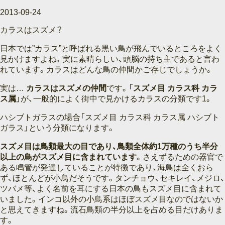
2013-09-24
カラスはスズメ？
日本では”カラス”と呼ばれる黒い鳥が飛んでいるところをよく
見かけますよね。実に素晴らしい、頭脳の持ち主であると言わ
れています。カラスはどんな鳥の仲間かご存じでしょうか。
実は…
カラスはスズメの仲間
です。「
スズメ目 カラス科 カラ
ス属
」が、一般的によく街中で見かけるカラスの分類です1。
ハシブトガラスの場合「スズメ目 カラス科 カラス属 ハシブト
ガラス」という分類になります。
スズメ目は鳥類最大の目であり、鳥類全体約1万種のうち半分
以上の鳥がスズメ目に含まれています
。さえずるための器官で
ある鳴管が発達していることが特徴であり、海鳥は全くおら
ず、ほとんどが小鳥だそうです。タンチョウ、セキレイ、メジロ、
ツバメ等、よく名前を耳にする日本の鳥もスズメ目に含まれて
いました。インコ以外の小鳥系はほぼスズメ目なのではないか
と思えてきますね。流石鳥類の半分以上を占める目だけありま
す。