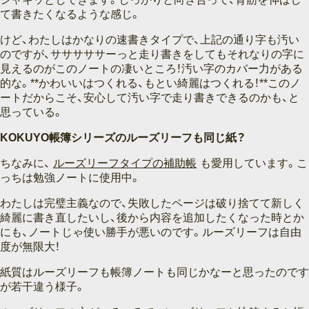
て書きたくなるような感じ。
けど、わたしはかなりの速書きタイプで、上記の通り字も汚い
のですが、サササササーっと走り書きをしてもそれなりの字に
見えるのがこのノートの凄いところ！汚い字のカバー力がある
的な。**かわいいはつくれる、もとい綺麗はつくれる！**このノ
ートだからこそ、安心して汚い字で走り書きできるのかも、と
思っている。
KOKUYO帳簿シリーズのルーズリーフも同じ紙？
ちなみに、
ルーズリーフタイプの補助帳
も愛用しています。こ
っちは勉強ノートに使用中。
わたしは完璧主義なので、失敗したページは破り捨てて新しく
綺麗に書き直したいし、後から内容を追加したくなった時とか
にも、ノートじゃ使い勝手が悪いのです。ルーズリーフは自由
度が無限大！
紙質はルーズリーフも帳簿ノートも同じかなーと思ったのです
が若干違う様子。