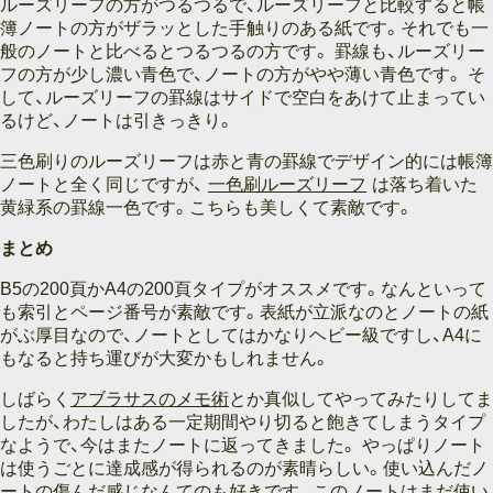
ルーズリーフの方がつるつるで、ルーズリーフと比較すると帳
簿ノートの方がザラッとした手触りのある紙です。それでも一
般のノートと比べるとつるつるの方です。 罫線も、ルーズリー
フの方が少し濃い青色で、ノートの方がやや薄い青色です。 そ
して、ルーズリーフの罫線はサイドで空白をあけて止まってい
るけど、ノートは引きっきり。
三色刷りのルーズリーフは赤と青の罫線でデザイン的には帳簿
ノートと全く同じですが、
一色刷ルーズリーフ
は落ち着いた
黄緑系の罫線一色です。こちらも美しくて素敵です。
まとめ
B5の200頁かA4の200頁タイプがオススメです。なんといって
も索引とページ番号が素敵です。表紙が立派なのとノートの紙
がぶ厚目なので、ノートとしてはかなりヘビー級ですし、A4に
もなると持ち運びが大変かもしれません。
しばらく
アブラサスのメモ術
とか真似してやってみたりしてま
したが、わたしはある一定期間やり切ると飽きてしまうタイプ
なようで、今はまたノートに返ってきました。 やっぱりノート
は使うごとに達成感が得られるのが素晴らしい。使い込んだノ
ートの傷んだ感じなんてのも好きです。このノートはまだ使い