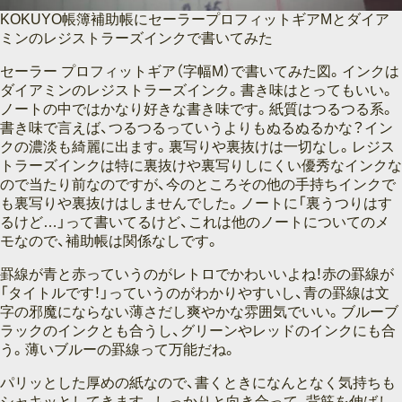
KOKUYO帳簿補助帳にセーラープロフィットギアMとダイア
ミンのレジストラーズインクで書いてみた
セーラー プロフィットギア（字幅M）で書いてみた図。インクは
ダイアミンのレジストラーズインク。書き味はとってもいい。
ノートの中ではかなり好きな書き味です。紙質はつるつる系。
書き味で言えば、つるつるっていうよりもぬるぬるかな？イン
クの濃淡も綺麗に出ます。裏写りや裏抜けは一切なし。レジス
トラーズインクは特に裏抜けや裏写りしにくい優秀なインクな
ので当たり前なのですが、今のところその他の手持ちインクで
も裏写りや裏抜けはしませんでした。ノートに「裏うつりはす
るけど…」って書いてるけど、これは他のノートについてのメ
モなので、補助帳は関係なしです。
罫線が青と赤っていうのがレトロでかわいいよね！赤の罫線が
「タイトルです！」っていうのがわかりやすいし、青の罫線は文
字の邪魔にならない薄さだし爽やかな雰囲気でいい。ブルーブ
ラックのインクとも合うし、グリーンやレッドのインクにも合
う。薄いブルーの罫線って万能だね。
パリッとした厚めの紙なので、書くときになんとなく気持ちも
シャキッとしてきます。しっかりと向き合って、背筋を伸ばし