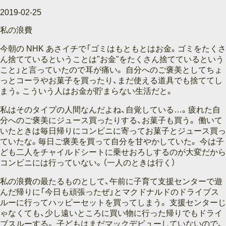
2019-02-25
私の浪費
今朝の NHK あさイチで「ゴミはもともとはお金。ゴミをたくさ
ん捨てているということは"お金"をたくさん捨てているという
こと」と言っていたので耳が痛い。 自分へのご褒美としてちょ
っとコーラやお菓子を買ったり、まだ使える道具でも捨ててし
まう。こういう人はお金が貯まらない生活だと。
私はそのタイプの人間なんだよね、自覚している…。疲れた自
分へのご褒美にジュース買ったりする、お菓子も買う。 働いて
いたときは毎日帰りにコンビニに寄ってお菓子とジュース買っ
ていたな。毎日ご褒美を買って自分を甘やかしていた。 今は子
ども二人をチャイルドシートに乗せおろしするのが大変だから
コンビニには行っていない。（一人のときは行く）
私の浪費の最たるものとして、午前に子育て支援センターで遊
んだ帰りに「今日も頑張ったぜ」とマクドナルドのドライブス
ルーに行ってハッピーセットを買ってしまう。 支援センターじ
ゃなくても、少し遠いところに買い物に行った帰りでもドライ
ブスルーする。 子どもはまだマックデビューしていないので、