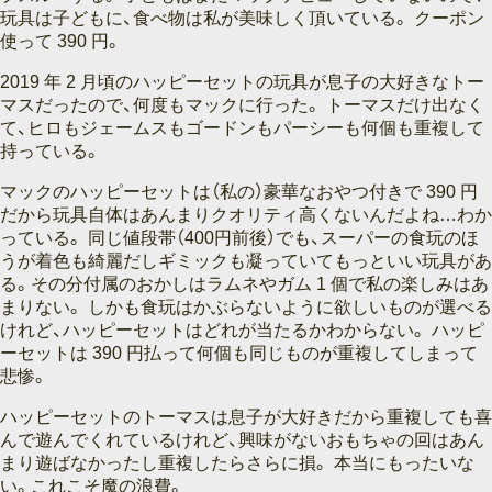
玩具は子どもに、食べ物は私が美味しく頂いている。 クーポン
使って 390 円。
2019 年 2 月頃のハッピーセットの玩具が息子の大好きなトー
マスだったので、何度もマックに行った。 トーマスだけ出なく
て、ヒロもジェームスもゴードンもパーシーも何個も重複して
持っている。
マックのハッピーセットは（私の）豪華なおやつ付きで 390 円
だから玩具自体はあんまりクオリティ高くないんだよね…わか
っている。 同じ値段帯（400円前後）でも、スーパーの食玩のほ
うが着色も綺麗だしギミックも凝っていてもっといい玩具があ
る。その分付属のおかしはラムネやガム 1 個で私の楽しみはあ
まりない。 しかも食玩はかぶらないように欲しいものが選べる
けれど、ハッピーセットはどれが当たるかわからない。 ハッピ
ーセットは 390 円払って何個も同じものが重複してしまって
悲惨。
ハッピーセットのトーマスは息子が大好きだから重複しても喜
んで遊んでくれているけれど、興味がないおもちゃの回はあん
まり遊ばなかったし重複したらさらに損。 本当にもったいな
い。これこそ魔の浪費。